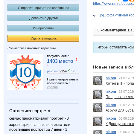
https://www.nn.ru/pop
Отправить приватное сообщение
[b]Эффективная косм
Добавить в друзья
Игнорировать
0 комментариев
. Ва
Сделать подарок
Чтобы оставлять ко
Совместная покупка: взрослый
популярность:
-1
1403 место
↓
Новые записи в бл
+5 ↑
рейтинг
9254
?
nikom
21.07.202
Привилегированный
пользователь
10
Хотел в IT - поп
уровня
nikom
18.07.202
Полдневное лет
nikom
08.07.202
Статистика портрета:
Азбука для Бура
сейчас просматривают портрет - 0
nikom
05.06.202
К Дню русского 
зарегистрированные пользователи
посетившие портрет за 7 дней - 1
nikom
05.06.202