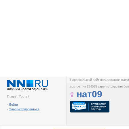
Персональный сайт пользователя
нат0
портрет № 254065 зарегистрирован боле
нат09
Привет, Гость !
-
Войти
-
Зарегистрироваться