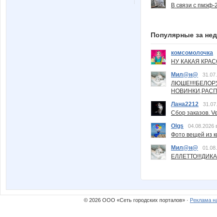
В связи с пмэф-
Популярные за не
комсомолочка
НУ КАКАЯ КРАСОТ
Мил@н@
31.07
ЛЮШЕ!!!!БЕЛО
НОВИНКИ,РАСП
Лана2212
31.07
Сбор заказов. Ve
Olgs
04.08.2026 
Фото вещей из ки
Мил@н@
01.08
ЕЛЛЕТТО!!!ДИК
© 2026 ООО «Сеть городских порталов» ·
Реклама н