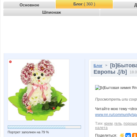
Блог
( 360 )
Основное
Д
Шпионаж
[b]Бытова
>
Блог
Европы .[/b]
18.0
Просмотреть или сохр
Читайте мою тему <str
www.nn.ru/community/sp/s
Тэги:
крем
,
гель
,
порошо
налета
Портрет заполнен на 79 %
Поделиться: