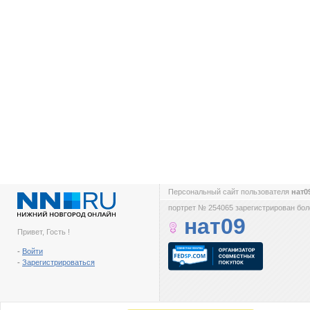
Персональный сайт пользователя
нат0
портрет № 254065 зарегистрирован боле
нат09
Привет, Гость !
-
Войти
-
Зарегистрироваться