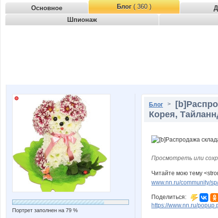
Блог
( 360 )
Основное
Д
Шпионаж
[b]Распр
>
Блог
Корея, Тайланнд
Просмотреть или сохр
Читайте мою тему <str
www.nn.ru/community/sp/
Поделиться:
https://www.nn.ru/pop
Портрет заполнен на 79 %