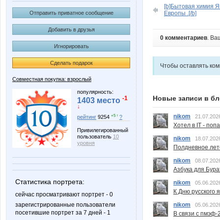
[b]Бытовая химия Я
Отправить приватное сообщение
Европы .[/b]
Добавить в друзья
0 комментариев
. Ва
Игнорировать
Сделать подарок
Чтобы оставлять ко
Совместная покупка: взрослый
популярность:
Новые записи в бл
-1
1403 место
↓
nikom
+5 ↑
21.07.202
рейтинг
9254
?
Хотел в IT - поп
Привилегированный
пользователь
10
nikom
18.07.202
уровня
Полдневное лет
nikom
08.07.202
Азбука для Бура
Статистика портрета:
nikom
05.06.202
К Дню русского 
сейчас просматривают портрет - 0
зарегистрированные пользователи
nikom
05.06.202
посетившие портрет за 7 дней - 1
В связи с пмэф-