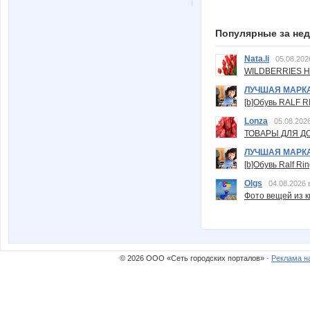
Популярные за не
Nata.li
05.08.202
WILDBERRIES Н
ЛУЧШАЯ МАРК
[b]Обувь RALF RI
Lonza
05.08.2026
ТОВАРЫ ДЛЯ ДО
ЛУЧШАЯ МАРК
[b]Обувь Ralf Ri
Olgs
04.08.2026 
Фото вещей из ки
© 2026 ООО «Сеть городских порталов» ·
Реклама н