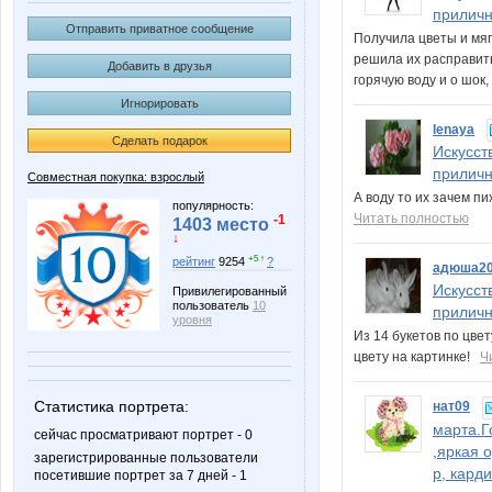
приличн
Отправить приватное сообщение
Получила цветы и мяг
решила их расправить
Добавить в друзья
горячую воду и о шок,
Игнорировать
lenaya
Сделать подарок
Искусст
приличн
Совместная покупка: взрослый
А воду то их зачем п
популярность:
Читать полностью
-1
1403 место
↓
+5 ↑
рейтинг
9254
?
адюша2
Искусст
Привилегированный
пользователь
10
приличн
уровня
Из 14 букетов по цве
цвету на картинке!
Ч
Статистика портрета:
нат09
марта.Г
сейчас просматривают портрет - 0
,яркая 
зарегистрированные пользователи
р, карди
посетившие портрет за 7 дней - 1