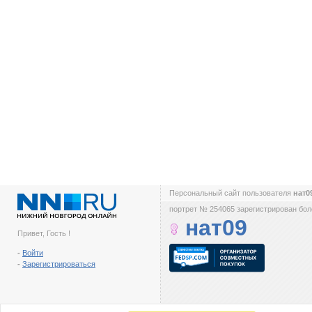
Персональный сайт пользователя
нат0
портрет № 254065 зарегистрирован боле
нат09
Привет, Гость !
-
Войти
-
Зарегистрироваться