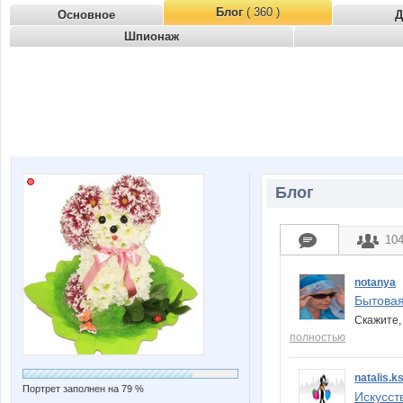
Блог
( 360 )
Основное
Д
Шпионаж
Блог
10
notanya
Бытовая
Скажите,
полностью
natalis.ks
Портрет заполнен на 79 %
Искусст