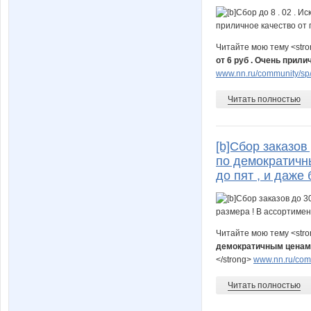
Читайте мою тему <str
от 6 руб . Очень прил
www.nn.ru/community/sp/st
Читать полностью
[b]Сбор заказов
по демократичн
до пят , и даже 
Читайте мою тему <str
демократичным ценам д
</strong>
www.nn.ru/comm
Читать полностью