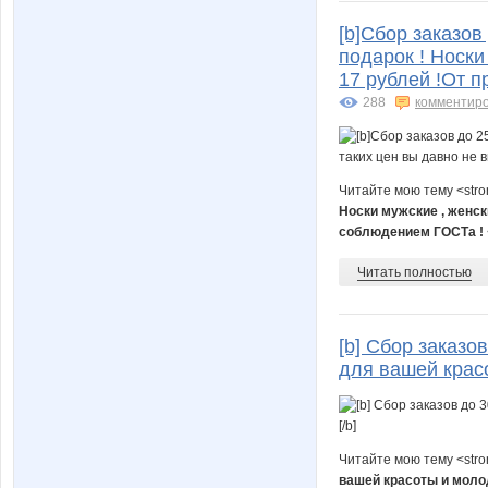
[b]Сбор заказов
подарок ! Носки
17 рублей !От п
288
комментир
Читайте мою тему <str
Носки мужские , женски
соблюдением ГОСТа !
Читать полностью
[b] Сбор заказо
для вашей красо
Читайте мою тему <str
вашей красоты и моло