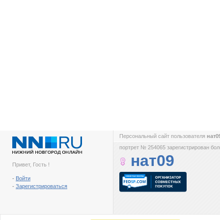
Персональный сайт пользователя
нат0
портрет № 254065 зарегистрирован боле
нат09
Привет, Гость !
-
Войти
-
Зарегистрироваться