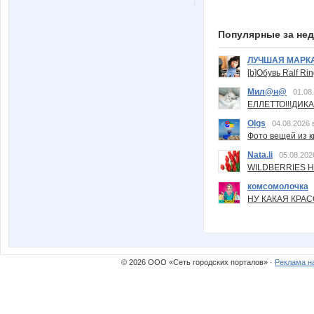
Популярные за не
ЛУЧШАЯ МАРК
[b]Обувь Ralf Ri
Мил@н@
01.08
ЕЛЛЕТТО!!!ДИК
Olgs
04.08.2026 
Фото вещей из ки
Nata.li
05.08.202
WILDBERRIES Н
комсомолочка
НУ КАКАЯ КРАСОТ
© 2026 ООО «Сеть городских порталов» ·
Реклама н