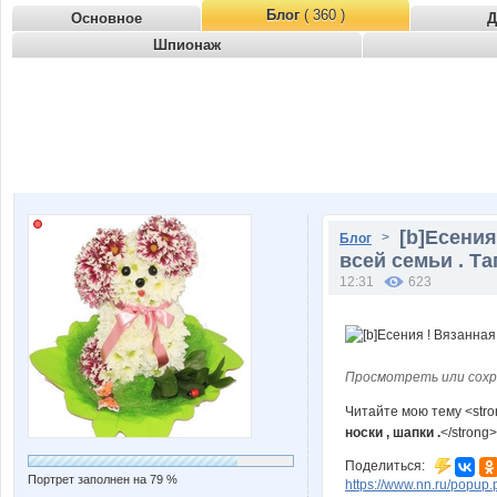
Блог
( 360 )
Основное
Д
Шпионаж
[b]Есения
>
Блог
всей семьи . Тап
12:31
623
Просмотреть или сохр
Читайте мою тему <str
носки , шапки .
</strong
Поделиться:
Портрет заполнен на 79 %
https://www.nn.ru/pop