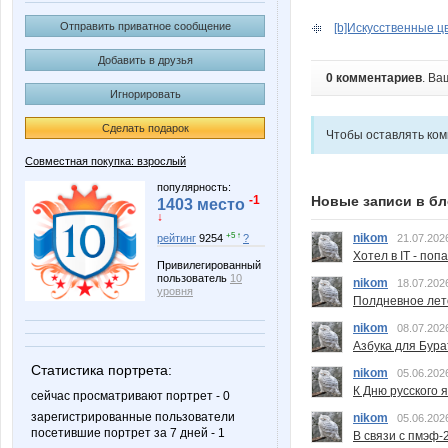
Отправить приватное сообщение
[b]Искусственные цв
Добавить в друзья
0 комментариев
. Ва
Игнорировать
Сделать подарок
Чтобы оставлять ко
Совместная покупка: взрослый
популярность:
Новые записи в бл
-1
1403 место
↓
+5 ↑
nikom
рейтинг
9254
?
21.07.202
Хотел в IT - поп
Привилегированный
пользователь
10
nikom
18.07.202
уровня
Полдневное лет
nikom
08.07.202
Азбука для Бура
Статистика портрета:
nikom
05.06.202
К Дню русского 
сейчас просматривают портрет - 0
зарегистрированные пользователи
nikom
05.06.202
посетившие портрет за 7 дней - 1
В связи с пмэф-