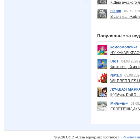
К Дню русского 
nikom
05.06.202
В связи с пмэф-
Популярные за не
комсомолочка
НУ КАКАЯ КРАСОТ
Olgs
04.08.2026 
Фото вещей из ки
Nata.li
05.08.202
WILDBERRIES Н
ЛУЧШАЯ МАРК
[b]Обувь Ralf Ri
Мил@н@
01.08
ЕЛЛЕТТО!!!ДИК
© 2026 ООО «Сеть городских порталов» ·
Реклама н