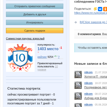
соблюдением ГОСТа !
Отправить приватное сообщение
Поделиться:
https://www.nn.ru/pop
Добавить в друзья
[b]Сбор заказов до 30
Игнорировать
Сделать подарок
0 комментариев
. Ва
Совместная покупка: взрослый
популярность:
-1
Чтобы оставлять ко
1403 место
↓
+5 ↑
рейтинг
9254
?
Новые записи в бл
Привилегированный
пользователь
10
уровня
nikom
21.07.202
Хотел в IT - поп
nikom
18.07.202
Полдневное лет
Статистика портрета:
nikom
08.07.202
сейчас просматривают портрет - 0
Азбука для Бура
зарегистрированные пользователи
посетившие портрет за 7 дней - 1
nikom
05.06.202