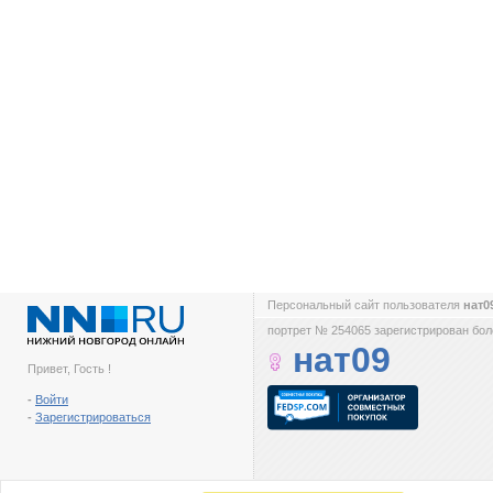
Персональный сайт пользователя
нат0
портрет № 254065 зарегистрирован боле
нат09
Привет, Гость !
-
Войти
-
Зарегистрироваться