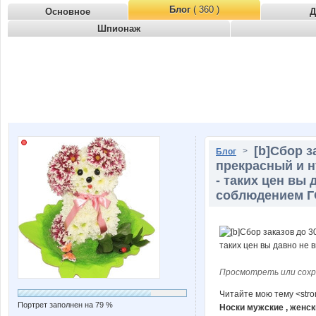
Блог
( 360 )
Основное
Д
Шпионаж
[b]Сбор за
>
Блог
прекрасный и н
- таких цен вы 
соблюдением ГО
Просмотреть или сохр
Читайте мою тему <str
Портрет заполнен на 79 %
Носки мужские , женски