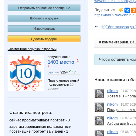
www.nn.ru/community/sp
Отправить приватное сообщение
Поделиться:
https://nat09.www.nn.ru/
Добавить в друзья
[b]Сбор заказов до 1
Игнорировать
Сделать подарок
0 комментариев
. Ва
Совместная покупка: взрослый
популярность:
Чтобы оставлять ко
-1
1403 место
↓
+5 ↑
рейтинг
9254
?
Новые записи в бл
Привилегированный
пользователь
10
уровня
nikom
21.07.202
Хотел в IT - поп
nikom
18.07.202
Полдневное лет
Статистика портрета:
nikom
08.07.202
сейчас просматривают портрет - 0
Азбука для Бура
зарегистрированные пользователи
посетившие портрет за 7 дней - 1
nikom
05.06.202