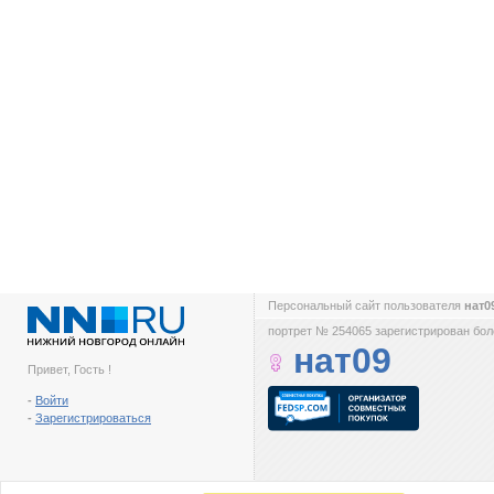
Персональный сайт пользователя
нат0
портрет № 254065 зарегистрирован боле
нат09
Привет, Гость !
-
Войти
-
Зарегистрироваться